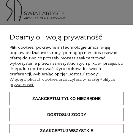
ul. Skotnicka 175, 30-394 Kraków
Dbamy o Twoją prywatność
Więcej informacji
Pliki cookies i pokrewne im technologie umożliwiają
poprawne działanie strony i pomagają nam dostosować
ofertę do Twoich potrzeb. Możesz zaakceptować
wykorzystanie przez nas wszystkich tych plików i przejść do
sklepu lub dostosować użycie plików do swoich
preferencji, wybierając opcję "Dostosuj zgody".
Płatność i dostawa
Więcej o plikach cookies przeczytasz w naszej Polityce
prywatności.
Pomoc
ZAAKCEPTUJ TYLKO NIEZBĘDNE
O nas
DOSTOSUJ ZGODY
ZAAKCEPTUJ WSZYSTKIE