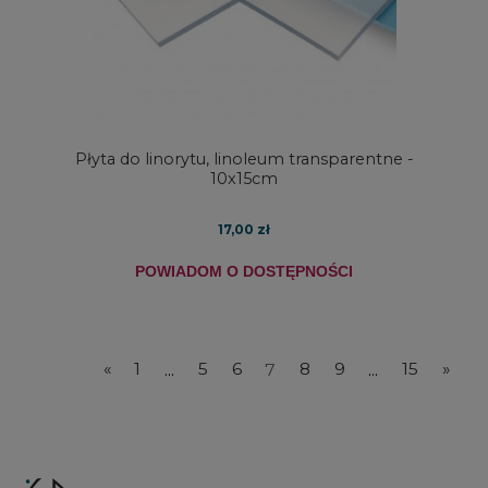
Płyta do linorytu, linoleum transparentne -
10x15cm
17,00 zł
POWIADOM O DOSTĘPNOŚCI
«
1
...
5
6
7
8
9
...
15
»