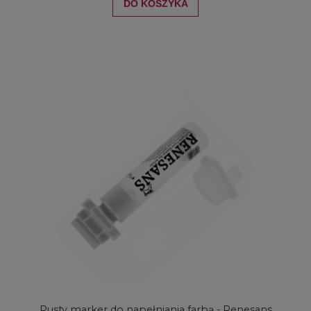
DO KOSZYKA
Pusty marker do napełniania farbą - Renesans