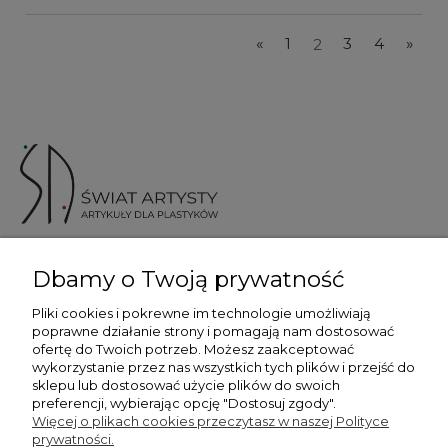
«
1
2
3
4
»
ul. Skotnicka 175, 30-394 Kraków
Dbamy o Twoją prywatność
Więcej informacji
Pliki cookies i pokrewne im technologie umożliwiają
poprawne działanie strony i pomagają nam dostosować
ofertę do Twoich potrzeb. Możesz zaakceptować
wykorzystanie przez nas wszystkich tych plików i przejść do
sklepu lub dostosować użycie plików do swoich
preferencji, wybierając opcję "Dostosuj zgody".
Płatność i dostawa
Więcej o plikach cookies przeczytasz w naszej Polityce
prywatności.