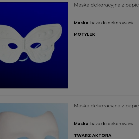
Maska dekoracyjna z pap
Maska
, baza do dekorowania
MOTYLEK
farb akrylowych Winsor
Zestaw farb akrylowych Winso
wton Galeria Acrylic
& Newton Galeria Acrylic Metalli
s Colours Set 5x60ml
Colours Set 5x60ml
104,00 zł
107,00 zł
Maska dekoracyjna z pap
DO KOSZYKA
DO KOSZYKA
Maska
, baza do dekorowania
TWARZ AKTORA