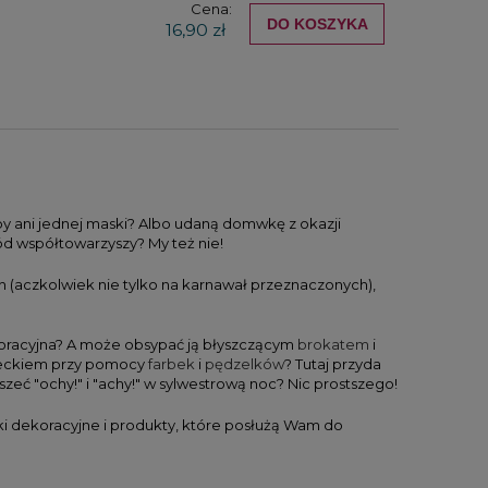
Cena:
DO KOSZYKA
16,90 zł
by ani jednej maski? Albo udaną domwkę z okazji
ród współtowarzyszy? My też nie!
(aczkolwiek nie tylko na karnawał przeznaczonych),
dekoracyjna? A może obsypać ją błyszczącym
brokatem
i
zieckiem przy pomocy
farbek
i
pędzelków
? Tutaj przyda
yszeć "ochy!" i "achy!" w sylwestrową noc? Nic prostszego!
i dekoracyjne i produkty, które posłużą Wam do