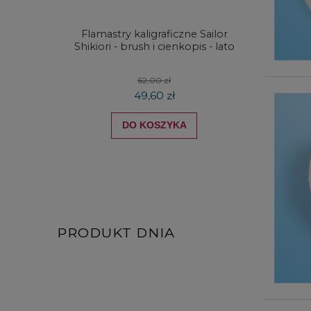
Flamastry kaligraficzne Sailor
Kredki
Shikiori - brush i cienkopis - lato
DRAW
koloró
62,00 zł
49,60 zł
DO KOSZYKA
PRODUKT DNIA