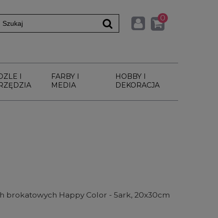
0
DZLE I
FARBY I
HOBBY I
RZĘDZIA
MEDIA
DEKORACJA
h brokatowych Happy Color - 5ark, 20x30cm