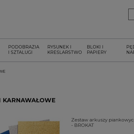
PODOBRAZIA
RYSUNEK I
BLOKI I
PĘ
I SZTALUGI
KREŚLARSTWO
PAPIERY
NA
WE
I KARNAWAŁOWE
Zestaw arkuszy piankowyc
- BROKAT