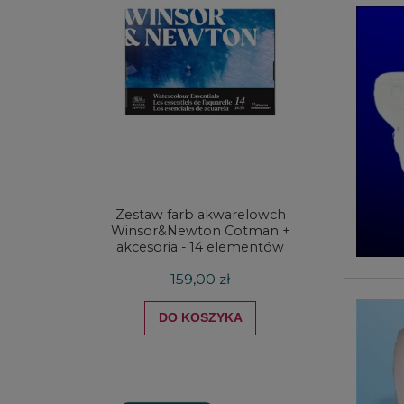
Zestaw farb akwarelowch
Zestaw 
Winsor&Newton Cotman +
& Ne
akcesoria - 14 elementów
Proces
159,00 zł
DO KOSZYKA