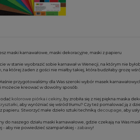
iesz maski karnawałowe, maski dekoracyjne, maski z papieru
ście w stanie wyobrazić sobie karnawał w Wenecji, na którym nie było
n
, na której żaden z gości nie miałby takiej, która budziłaby grozę wś
łaśnie przygotowaliśmy dla Was szeroki wybór masek karnawałowych 
i możecie kreować w dowolny sposób.
dodać
kolorowe piórka
i
cekiny
, by zrobiła się z niej piękna maska 
kryształki
, aby wyróżniać się wśród tłumu? Czy też pomalować ją z d
 z papieru. Stworzyć małe dzieło sztuki techniką
decoupage
, aby usł
y do naszego działu maski karnawałowe, gdzie czekają na Was mask
j - aby nie powiedzieć szampańskiej -
zabawy
!