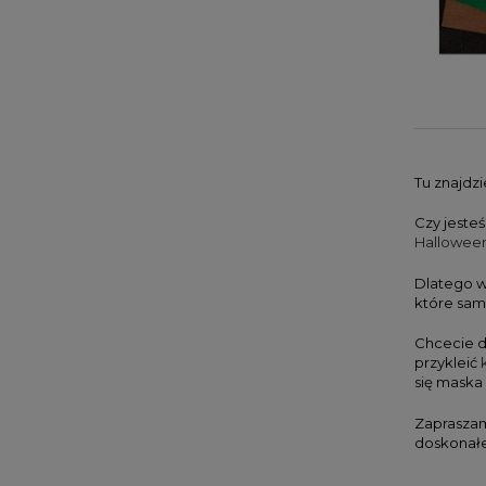
Tu znajdz
Czy jeste
Hallowee
Dlatego w
które sam
Chcecie 
przykleić
się maska
Zapraszam
doskonałe