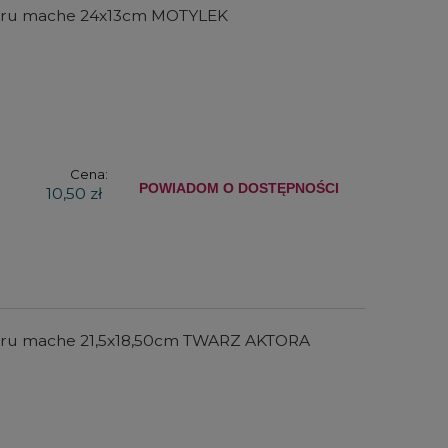
ieru mache 24x13cm MOTYLEK
Cena:
POWIADOM O DOSTĘPNOŚCI
10,50 zł
r
Zestaw farb akrylowych Winsor
Zestaw farb ak
c
& Newton Galeria Acrylic Pastel
& Newton Gal
Colours Set 5x60ml
Essentials + 
elem
104,00 zł
150,
ieru mache 21,5x18,50cm TWARZ AKTORA
DO KOSZYKA
DO KO