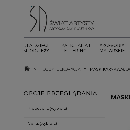
DLA DZIECI I
KALIGRAFIA I
AKCESORIA
MŁODZIEŻY
LETTERING
MALARSKIE
»
»
HOBBY I DEKORACJA
MASKI KARNAWAŁO
OPCJE PRZEGLĄDANIA
MASK
Producent: (wybierz)
Cena: (wybierz)