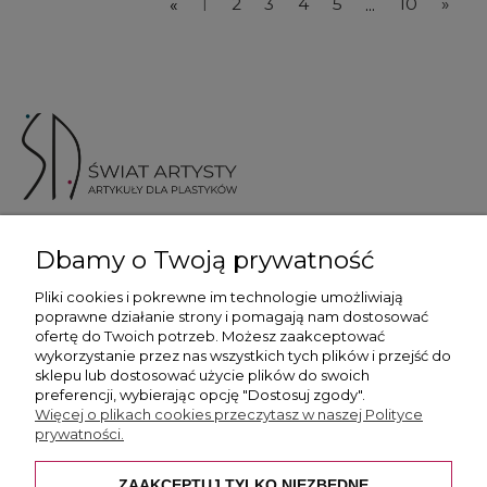
«
1
2
3
4
5
...
10
»
ul. Skotnicka 175, 30-394 Kraków
Dbamy o Twoją prywatność
Więcej informacji
Pliki cookies i pokrewne im technologie umożliwiają
poprawne działanie strony i pomagają nam dostosować
ofertę do Twoich potrzeb. Możesz zaakceptować
wykorzystanie przez nas wszystkich tych plików i przejść do
sklepu lub dostosować użycie plików do swoich
preferencji, wybierając opcję "Dostosuj zgody".
Płatność i dostawa
Więcej o plikach cookies przeczytasz w naszej Polityce
prywatności.
Pomoc
ZAAKCEPTUJ TYLKO NIEZBĘDNE