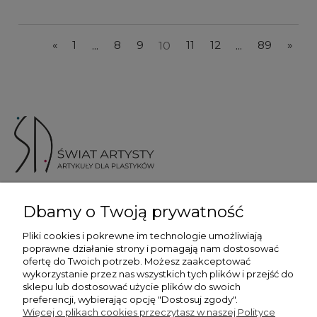
«
1
...
8
9
10
11
12
...
89
»
ul. Skotnicka 175, 30-394 Kraków
Dbamy o Twoją prywatność
Więcej informacji
Pliki cookies i pokrewne im technologie umożliwiają
poprawne działanie strony i pomagają nam dostosować
ofertę do Twoich potrzeb. Możesz zaakceptować
wykorzystanie przez nas wszystkich tych plików i przejść do
sklepu lub dostosować użycie plików do swoich
preferencji, wybierając opcję "Dostosuj zgody".
Płatność i dostawa
Więcej o plikach cookies przeczytasz w naszej Polityce