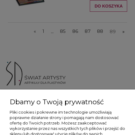
DO KOSZYKA
«
1
...
85
86
87
88
89
»
ul. Skotnicka 175, 30-394 Kraków
Dbamy o Twoją prywatność
Więcej informacji
Pliki cookies i pokrewne im technologie umożliwiają
poprawne działanie strony i pomagają nam dostosować
ofertę do Twoich potrzeb. Możesz zaakceptować
wykorzystanie przez nas wszystkich tych plików i przejść do
sklepu lub dostosować użycie plików do swoich