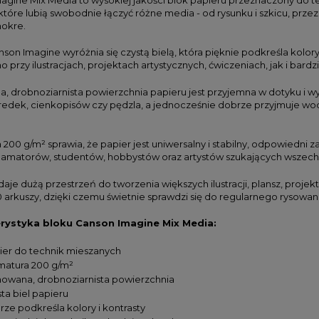
tóre lubią swobodnie łączyć różne media - od rysunku i szkicu, przez 
mokre.
son Imagine wyróżnia się czystą bielą, która pięknie podkreśla kolor
o przy ilustracjach, projektach artystycznych, ćwiczeniach, jak i ba
, drobnoziarnista powierzchnia papieru jest przyjemna w dotyku i
redek, cienkopisów czy pędzla, a jednocześnie dobrze przyjmuje wo
200 g/m² sprawia, że papier jest uniwersalny i stabilny, odpowiedni 
 amatorów, studentów, hobbystów oraz artystów szukających wszech
aje dużą przestrzeń do tworzenia większych ilustracji, plansz, proje
0 arkuszy, dzięki czemu świetnie sprawdzi się do regularnego rysow
rystyka bloku Canson Imagine Mix Media:
ier do technik mieszanych
matura 200 g/m²
nowana, drobnoziarnista powierzchnia
ta biel papieru
rze podkreśla kolory i kontrasty