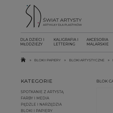
DLA DZIECI I
KALIGRAFIA I
AKCESORIA
MŁODZIEŻY
LETTERING
MALARSKIE
»
»
»
BLOKI I PAPIERY
BLOKI ARTYSTYCZNE
KATEGORIE
BLOK CA
SPOTKANIE Z ARTYSTĄ
FARBY I MEDIA
PĘDZLE I NARZĘDZIA
BLOKI I PAPIERY