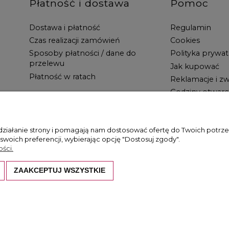
Płatność i dostawa
Pomoc
Dostawa i płatność
Regulamin
Czas realizacji zamówień
Cookies
Sposoby płatności / dane do
Polityka prywat
przelewu
Jak kupować
Płatność w ratach
Reklamacje i zw
Godziny otwarc
 działanie strony i pomagają nam dostosować ofertę do Twoich potr
 swoich preferencji, wybierając opcję "Dostosuj zgody".
ści.
ZAAKCEPTUJ WSZYSTKIE
hronione są prawem autorskim. Kopiowanie i wykorzystywanie ich bez z