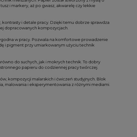
tusz i markery, aż po gwasz, akwarelę czy lekkie
y, kontrasty i detale pracy. Dzięki temu dobrze sprawdza
rdziej dopracowanych kompozycjach.
 wygodna w pracy. Pozwala na komfortowe prowadzenie
dę i pigment przy umiarkowanym użyciu technik
zarówno do suchych, jak i mokrych technik. To dobry
stronnego papieru do codziennej pracy twórczej.
któw, kompozycji malarskich i ćwiczeń studyjnych. Blok
ania, malowania i eksperymentowania z różnymi mediami.