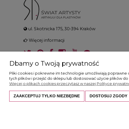
ul. Skotnicka 175, 30-394 Kraków
Więcej informacji
Dbamy o Twoją prywatność
Pliki cookies i pokrewne im technologie umożliwiają poprawne
tych plików i przejść do sklepu lub dostosować użycie plików do
Więcej o plikach cookies przeczytasz w naszej Polityce prywatno
ZAAKCEPTUJ TYLKO NIEZBĘDNE
DOSTOSUJ ZGODY
Wszystkie prezentowane zdjęcia i opisy c