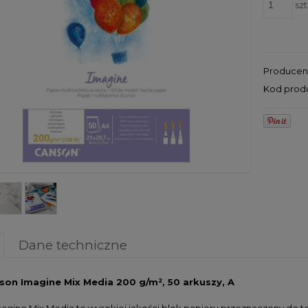
szt
Producen
Kod prod
Dane techniczne
son Imagine Mix Media 200 g/m², 50 arkuszy, A
agine Mix Media to wysokiej jakości blok papieru przeznaczony do te