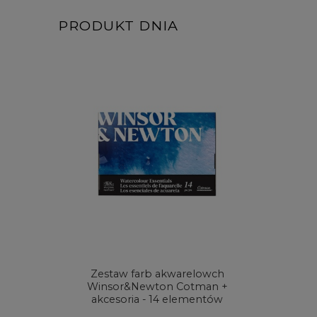
PRODUKT DNIA
Zestaw farb akwarelowch
Zestaw 
Winsor&Newton Cotman +
& Ne
akcesoria - 14 elementów
Proces