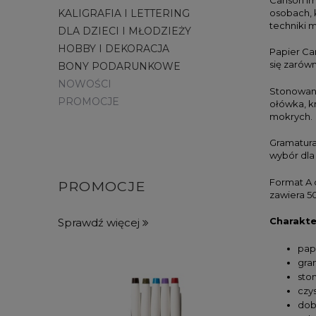
KALIGRAFIA I LETTERING
osobach, k
techniki 
DLA DZIECI I MŁODZIEŻY
HOBBY I DEKORACJA
Papier Can
się zarówn
BONY PODARUNKOWE
NOWOŚCI
Stonowana
PROMOCJE
ołówka, k
mokrych.
Gramatura 
wybór dla
Format A d
PROMOCJE
zawiera 5
Charakte
Sprawdź więcej
pap
gra
sto
czys
dob