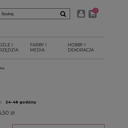
0
DZLE I
FARBY I
HOBBY I
RZĘDZIA
MEDIA
DEKORACJA
 A4
:
24-48 godziny
,50 zł