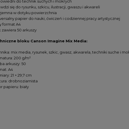
owiedni do technik suchych i mokrych
wdzi się do rysunku, szkicu, ilustracji, gwaszu i akwareli
yjemna w dotyku powierzchnia
wersalny papier do nauki, ćwiczeń i codziennej pracy artystycznej
y format A4
k zawiera 50 arkuszy
hniczne bloku Canson Imagine Mix Media:
nika: mix media, rysunek, szkic, gwasz, akwarela, techniki suche i mo
 Koh-i-noor Polycolor
Farby akwarelowe w kostkach
matura: 200 g/m²
ING GREY LINE - 12
Derwent Inktense Paint Pan Se
ba arkuszy: 50
w w metalowej kasecie
#01 - 12 kolorów
mat: A4
ary: 21 × 29,7 cm
59,00 zł
133,00 zł
tura: drobnoziarnista
47,20 zł
99,75 zł
r papieru: biały
DO KOSZYKA
DO KOSZYKA