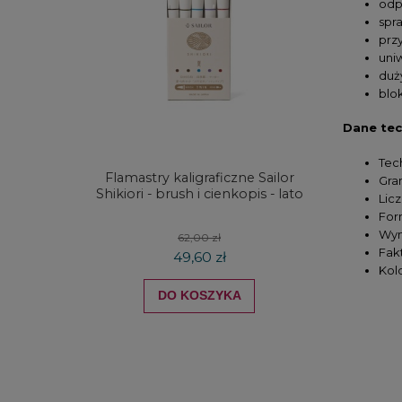
odp
spra
prz
uni
duż
blo
Dane tec
Tech
Flamastry kaligraficzne Sailor
Kredki
Gra
Shikiori - brush i cienkopis - lato
DRAW
Licz
koloró
For
Wymi
62,00 zł
Fak
49,60 zł
Kolo
DO KOSZYKA