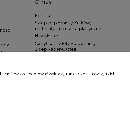
O nas
Kontakt
Sklep papierniczy Kraków,
materiały i akcesoria plastyczne
ności
Newsletter
Certyfikat - Złoty Stacjonarny
roty
Sklep Faber-Castell
ia
Spotkanie z Artystą
Blog
Wszystko dla ucznia w Świat
zeb. Możesz zaakceptować wykorzystanie przez nas wszystkich
Artysty!
gody właściciela witryny jest zabronione.