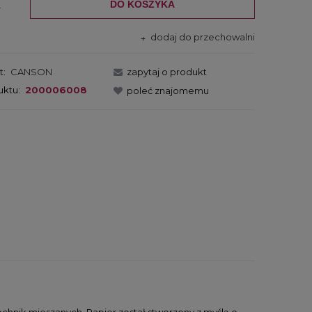
DO KOSZYKA
.
dodaj do przechowalni
t:
CANSON
zapytaj o produkt
uktu:
200006008
poleć znajomemu
chnik mieszanych. Papier został stworzony z myślą o