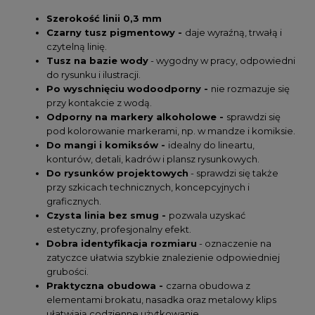
Szerokość linii 0,3 mm
Czarny tusz pigmentowy -
daje wyraźną, trwałą i
czytelną linię.
Tusz na bazie wody
- wygodny w pracy, odpowiedni
do rysunku i ilustracji.
Po wyschnięciu wodoodporny -
nie rozmazuje się
przy kontakcie z wodą.
Odporny na markery alkoholowe -
sprawdzi się
pod kolorowanie markerami, np. w mandze i komiksie.
Do mangi i komiksów -
idealny do lineartu,
konturów, detali, kadrów i plansz rysunkowych.
Do rysunków projektowych
- sprawdzi się także
przy szkicach technicznych, koncepcyjnych i
graficznych.
Czysta linia bez smug -
pozwala uzyskać
estetyczny, profesjonalny efekt.
Dobra identyfikacja rozmiaru
- oznaczenie na
zatyczce ułatwia szybkie znalezienie odpowiedniej
grubości.
Praktyczna obudowa -
czarna obudowa z
elementami brokatu, nasadka oraz metalowy klips
ułatwiają codzienne użytkowanie.