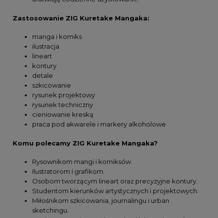
Zastosowanie ZIG Kuretake Mangaka:
manga i komiks
ilustracja
lineart
kontury
detale
szkicowanie
rysunek projektowy
rysunek techniczny
cieniowanie kreską
praca pod akwarele i markery alkoholowe
Komu polecamy ZIG Kuretake Mangaka?
Rysownikom mangi i komiksów.
Ilustratorom i grafikom.
Osobom tworzącym lineart oraz precyzyjne kontury.
Studentom kierunków artystycznych i projektowych.
Miłośnikom szkicowania, journalingu i urban
sketchingu.