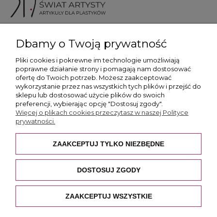
ul. Skotnicka 175, 30-394 Kraków
Dbamy o Twoją prywatność
Więcej informacji
Pliki cookies i pokrewne im technologie umożliwiają
poprawne działanie strony i pomagają nam dostosować
ofertę do Twoich potrzeb. Możesz zaakceptować
wykorzystanie przez nas wszystkich tych plików i przejść do
sklepu lub dostosować użycie plików do swoich
preferencji, wybierając opcję "Dostosuj zgody".
Płatność i dostawa
Więcej o plikach cookies przeczytasz w naszej Polityce
prywatności.
Pomoc
ZAAKCEPTUJ TYLKO NIEZBĘDNE
O nas
DOSTOSUJ ZGODY
ZAAKCEPTUJ WSZYSTKIE