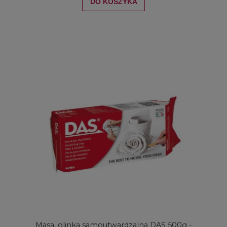
DO KOSZYKA
Masa, glinka samoutwardzalna DAS 500g -