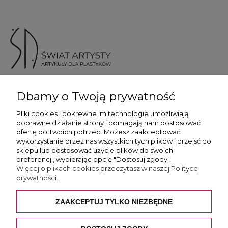
ul. Skotnicka 175, 30-394 Kraków
Dbamy o Twoją prywatność
Więcej informacji
Pliki cookies i pokrewne im technologie umożliwiają
poprawne działanie strony i pomagają nam dostosować
ofertę do Twoich potrzeb. Możesz zaakceptować
wykorzystanie przez nas wszystkich tych plików i przejść do
sklepu lub dostosować użycie plików do swoich
preferencji, wybierając opcję "Dostosuj zgody".
Płatność i dostawa
Więcej o plikach cookies przeczytasz w naszej Polityce
prywatności.
Pomoc
ZAAKCEPTUJ TYLKO NIEZBĘDNE
O nas