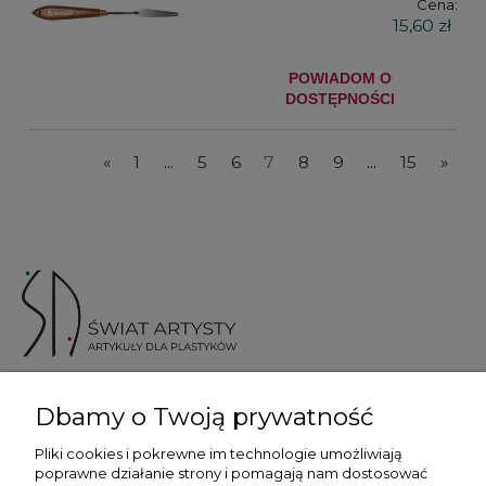
Cena:
15,60 zł
POWIADOM O
DOSTĘPNOŚCI
«
1
...
5
6
7
8
9
...
15
»
ul. Skotnicka 175, 30-394 Kraków
Dbamy o Twoją prywatność
Więcej informacji
Pliki cookies i pokrewne im technologie umożliwiają
poprawne działanie strony i pomagają nam dostosować