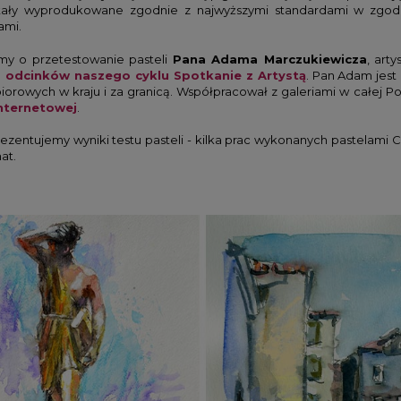
stały wyprodukowane zgodnie z najwyższymi standardami w zgod
ami.
śmy o przetestowanie pasteli
Pana Adama Marczukiewicza
, art
 odcinków naszego cyklu Spotkanie z Artystą
. Pan Adam jest
iorowych w kraju i za granicą. Współpracował z galeriami w całej 
internetowej
.
rezentujemy wyniki testu pasteli - kilka prac wykonanych pastelami
at.