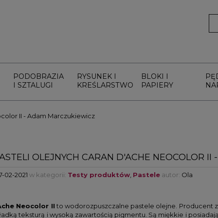
PODOBRAZIA
RYSUNEK I
BLOKI I
PĘ
I SZTALUGI
KREŚLARSTWO
PAPIERY
NA
ocolor II - Adam Marczukiewicz
PASTELI OLEJNYCH CARAN D'ACHE NEOCOLOR II
17-02-2021
w kategorii:
Testy produktów
,
Pastele
autor:
Ola
Ache Neocolor II
to wodorozpuszczalne pastele olejne. Producent z
gładką teksturą i wysoką zawartością pigmentu. Są miękkie i posiada