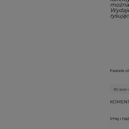
można 
Wydaje
rysując
Pastele o
#Caran 
KOMENT
Imię i na