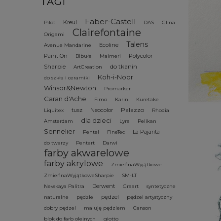
TAGI
Faber-Castell
Kreul
Pilot
DAS
Glina
Clairefontaine
Origami
Talens
Ecoline
Avenue Mandarine
Paint On
Polycolor
Bibuła
Maimeri
Sharpie
do tkanin
ArtCreation
Koh-i-Noor
do szkła i ceramiki
Winsor&Newton
Promarker
Caran d'Ache
Fimo
Karin
Kuretake
Palazzo
tusz
Neocolor
Liquitex
Rhodia
dla dzieci
Amsterdam
Lyra
Pelikan
Sennelier
La Pajarita
Pentel
FineTec
do twarzy
Pentart
Darwi
farby akwarelowe
farby akrylowe
ZmieńnaWyjątkowe
ZmieńnaWyjątkoweSharpie
SM-LT
Derwent
Nevskaya Palitra
Graart
syntetyczne
pędzel
naturalne
pędzle
pędzel artystyczny
dobry pędzel
maluję pędzlem
Canson
blok do farb olejnych
giotto