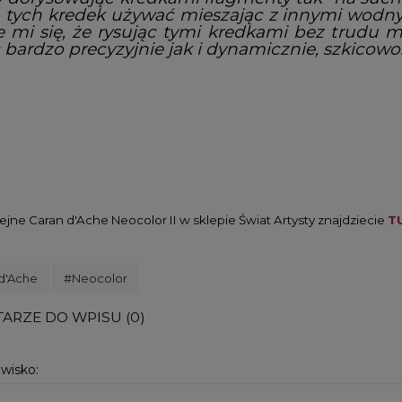
tych kredek używać mieszając z innymi wodnym
 mi się, że rysując tymi kredkami bez trudu m
 bardzo precyzyjnie jak i dynamicznie, szkicowo
lejne Caran d'Ache Neocolor II w sklepie Świat Artysty znajdziecie
T
d'Ache
#Neocolor
ARZE DO WPISU (0)
zwisko: