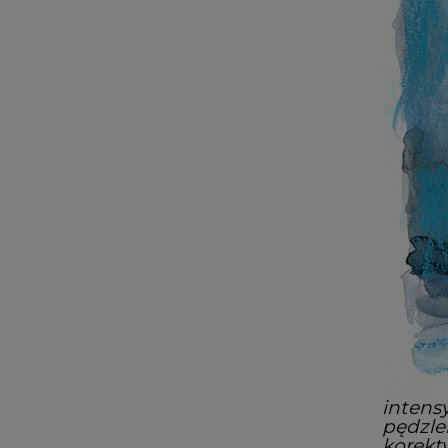
inten
pędzle
korekt