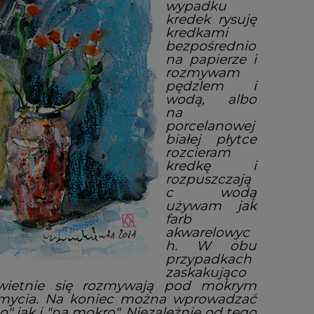
wypadku
kredek rysuję
kredkami
bezpośrednio
na papierze i
rozmywam
pędzlem i
wodą, albo
na
porcelanowej
białej płytce
rozcieram
kredkę i
rozpuszczają
c wodą
używam jak
farb
akwarelowyc
h. W obu
przypadkach
zaskakująco
świetnie się rozmywają pod mokrym
ozmycia. Na koniec można wprowadzać
 jak i "na mokro". Niezależnie od tego