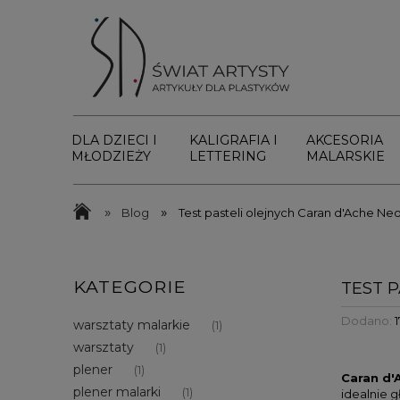
DLA DZIECI I
KALIGRAFIA I
AKCESORIA
MŁODZIEŻY
LETTERING
MALARSKIE
»
»
Blog
Test pasteli olejnych Caran d'Ache Ne
KATEGORIE
TEST 
Dodano:
warsztaty malarkie
(1)
warsztaty
(1)
plener
(1)
Caran d'
plener malarki
(1)
idealnie 