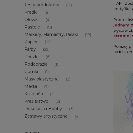
i AP. Zo
Testy produktów
(12)
certyfikat
Kredki
(8)
Ołówki
Poprosili
(4)
jednym z
Pastele
(9)
wystaw zb
Markery, Flamastry, Pisaki
(10)
stronie 
Papier
(15)
Poniżej p
Farby
(22)
na ich tem
Pędzle
(6)
Podobrazia
(1)
Gumki
(1)
Masy plastyczne
(2)
Media
(7)
Kaligrafia
(2)
Kreślarstwo
(2)
Dekoracja i Hobby
(5)
Zestawy artystyczne
(4)