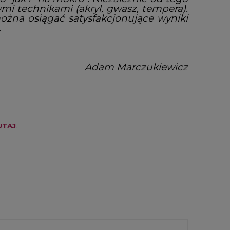
i technikami (akryl, gwasz, tempera).
ożna osiągać satysfakcjonujące wyniki
.
Adam Marczukiewicz
UTAJ
.