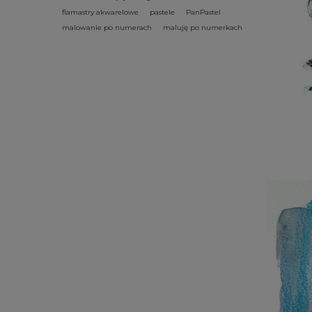
flamastry akwarelowe
pastele
PanPastel
malowanie po numerach
maluję po numerkach