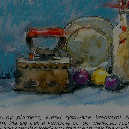
sywny pigment, kreski rysowane kredkami 
m. Ma się pełną kontrolę co do wielkości r
y dorysowując kredkami fragmenty tak "na sucho"