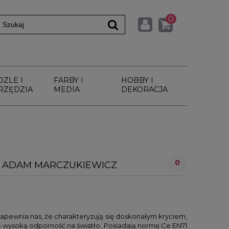
0
DZLE I
FARBY I
HOBBY I
RZĘDZIA
MEDIA
DEKORACJA
0
 - ADAM MARCZUKIEWICZ
apewnia nas, że charakteryzują się doskonałym kryciem,
ją wysoką odporność na światło. Posiadają normę Ce EN71