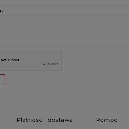
z:
J
Płatność i dostawa
Pomoc