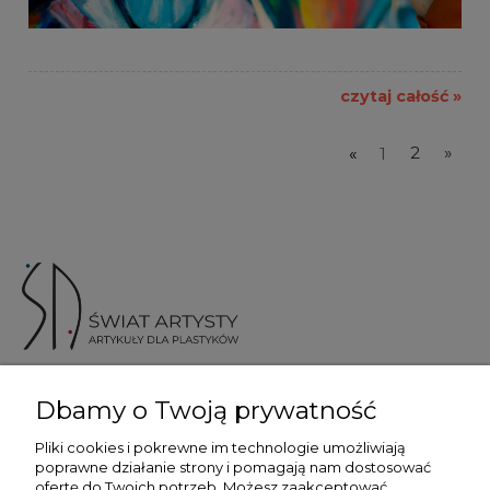
czytaj całość »
«
1
2
»
ul. Skotnicka 175, 30-394 Kraków
Dbamy o Twoją prywatność
Więcej informacji
Pliki cookies i pokrewne im technologie umożliwiają
poprawne działanie strony i pomagają nam dostosować
ofertę do Twoich potrzeb. Możesz zaakceptować