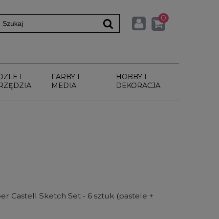
0
DZLE I
FARBY I
HOBBY I
RZĘDZIA
MEDIA
DEKORACJA
r Castell Sketch Set - 6 sztuk (pastele +