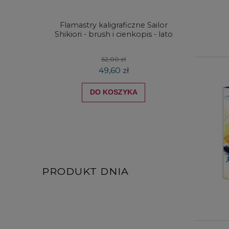
Flamastry kaligraficzne Sailor
Kredki
Shikiori - brush i cienkopis - lato
DRAW
koloró
62,00 zł
49,60 zł
DO KOSZYKA
PRODUKT DNIA