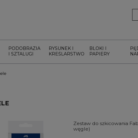
PODOBRAZIA
RYSUNEK I
BLOKI I
PĘ
I SZTALUGI
KREŚLARSTWO
PAPIERY
NA
tele
ELE
Zestaw do szkicowania Fabe
węgle)