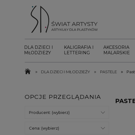
DLA DZIECI I
KALIGRAFIA I
AKCESORIA
MŁODZIEŻY
LETTERING
MALARSKIE
»
»
»
DLA DZIECI I MŁODZIEŻY
PASTELE
Pas
OPCJE PRZEGLĄDANIA
PAST
Producent: (wybierz)
Cena: (wybierz)