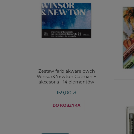
Zestaw farb akwarelowch
Zestaw 
Winsor&Newton Cotman +
& Ne
akcesoria - 14 elementów
Proces
159,00 zł
DO KOSZYKA