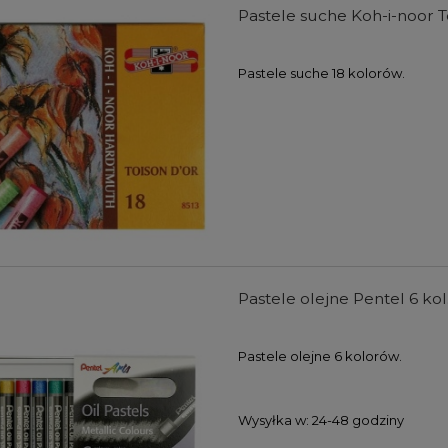
Pastele suche Koh-i-noor To
Pastele suche 18 kolorów.
farb akrylowych Winsor
Zestaw farb akrylowych Winso
wton Galeria Acrylic
& Newton Galeria Acrylic Metalli
s Colours Set 5x60ml
Colours Set 5x60ml
Pastele olejne Pentel 6 kol
104,00 zł
107,00 zł
DO KOSZYKA
DO KOSZYKA
Pastele olejne 6 kolorów.
Wysyłka w:
24-48 godziny